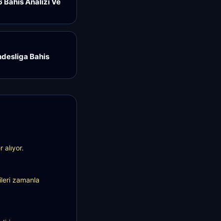
Bahis Analizi Ve
desliga Bahis
 alıyor.
ileri zamanla