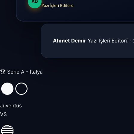
AD
Yazı İşleri Editörü
Ahmet Demir
Yazı İşleri Editörü
🏆 Serie A - İtalya
⚫⚪
Juventus
VS
🔵