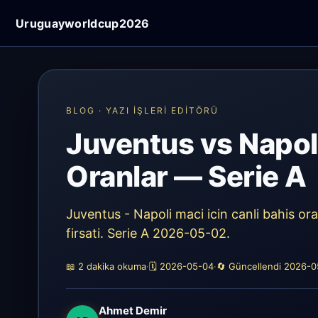
Uruguayworldcup2026
BLOG · YAZI İŞLERI EDITÖRÜ
Juventus vs Napol
Oranlar — Serie A
Juventus - Napoli maci icin canli bahis or
firsati. Serie A 2026-05-02.
📖 2 dakika okuma
·
🗓️ 2026-05-04
·
🔄 Güncellendi 2026-
Ahmet Demir