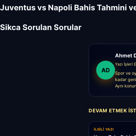
Juventus vs Napoli Bahis Tahmini ve 
Sikca Sorulan Sorular
Ahmet 
Yazı İşleri 
AD
Spor ve oy
kadar geni
Aynı konunu
DEVAM ETMEK IST
İLGILI YAZI