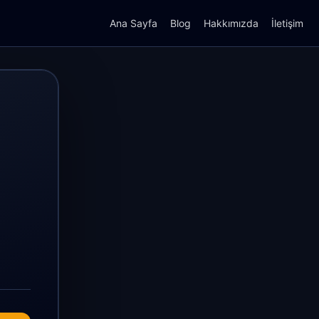
Ana Sayfa
Blog
Hakkımızda
İletişim