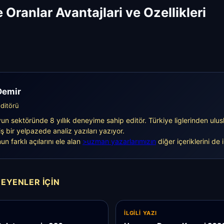
Oranlar Avantajlari ve Ozellikleri
Demir
Editörü
un sektöründe 8 yıllık deneyime sahip editör. Türkiye liglerinden ulus
ş bir yelpazede analiz yazıları yazıyor.
n farklı açılarını ele alan
>uzman yazarlarımızın
diğer içeriklerini de i
EYENLER IÇIN
İLGILI YAZI