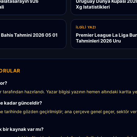
Galatasarayin 926
Uruguay Dunya Kupasi 2026 
li
Xg Istatistikleri
İLGILI YAZI
 Bahis Tahmini 2026 05 01
Premier League La Liga Bun
Tahminleri 2026 Uru
SORULAR
yor?
tarafından hazırlandı. Yazar bilgisi yazının hemen altındaki kartta yer
ne kadar günceldir?
 tarihinde gözden geçirilmiştir; ana çerçeve genel geçer, sektör ver
ik bir kaynak var mı?