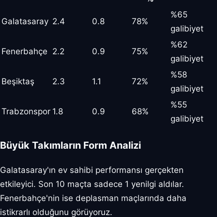
%65
Galatasaray
2.4
0.8
78%
galibiyet
%62
Fenerbahçe
2.2
0.9
75%
galibiyet
%58
Beşiktaş
2.3
1.1
72%
galibiyet
%55
Trabzonspor
1.8
0.9
68%
galibiyet
Büyük Takımların Form Analizi
Galatasaray'ın ev sahibi performansı gerçekten
etkileyici. Son 10 maçta sadece 1 yenilgi aldılar.
Fenerbahçe'nin ise deplasman maçlarında daha
istikrarlı olduğunu görüyoruz.