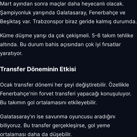
Mart ayından sonra maçlar daha heyecanlı olacak.
Şampiyonluk yarışında Galatasaray, Fenerbahçe ve
Beşiktaş var. Trabzonspor biraz geride kalmış durumda.
Küme düşme yarışı da çok çekişmeli. 5-6 takım tehlike
altında. Bu durum bahis açısından çok iyi fırsatlar
yaratıyor.
Transfer Döneminin Etkisi
Ocak transfer dönemi her şeyi değiştirebilir. Özellikle
Fenerbahçe'nin forvet transferi yapacağı konuşuluyor.
Bu takımın gol ortalamasını etkileyebilir.
Galatasaray'ın ise savunma oyuncusu aradığını
biliyoruz. Bu transfer gerçekleşirse, gol yeme
ortalaması daha da düşebilir.