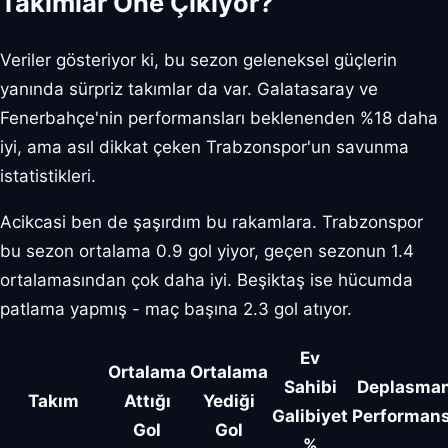
Takımlar Öne Çıkıyor?
Veriler gösteriyor ki, bu sezon geleneksel güçlerin
yanında sürpriz takımlar da var. Galatasaray ve
Fenerbahçe'nin performansları beklenenden %18 daha
iyi, ama asıl dikkat çeken Trabzonspor'un savunma
istatistikleri.
Acikcasi ben de şaşırdım bu rakamlara. Trabzonspor
bu sezon ortalama 0.9 gol yiyor, geçen sezonun 1.4
ortalamasından çok daha iyi. Beşiktaş ise hücumda
patlama yapmış - maç başına 2.3 gol atıyor.
Ev
Ortalama
Ortalama
Sahibi
Deplasma
Takım
Attığı
Yediği
Galibiyet
Performans
Gol
Gol
%