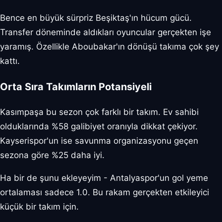
Bence en büyük sürpriz Beşiktaş'ın hücum gücü.
Transfer döneminde aldıkları oyuncular gerçekten işe
yaramış. Özellikle Aboubakar'ın dönüşü takıma çok şey
kattı.
Orta Sıra Takımların Potansiyeli
Kasımpaşa bu sezon çok farklı bir takım. Ev sahibi
olduklarında %58 galibiyet oranıyla dikkat çekiyor.
Kayserispor'un ise savunma organizasyonu geçen
sezona göre %25 daha iyi.
Ha bir de şunu ekleyeyim - Antalyaspor'un gol yeme
ortalaması sadece 1.0. Bu rakam gerçekten etkileyici
küçük bir takım için.