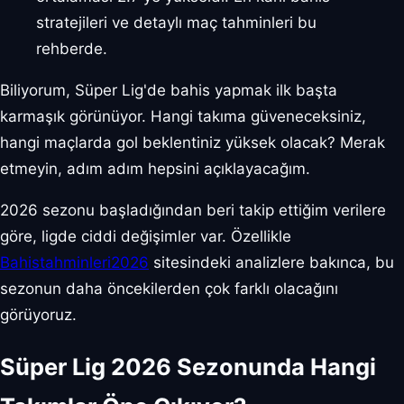
stratejileri ve detaylı maç tahminleri bu
rehberde.
Biliyorum, Süper Lig'de bahis yapmak ilk başta
karmaşık görünüyor. Hangi takıma güveneceksiniz,
hangi maçlarda gol beklentiniz yüksek olacak? Merak
etmeyin, adım adım hepsini açıklayacağım.
2026 sezonu başladığından beri takip ettiğim verilere
göre, ligde ciddi değişimler var. Özellikle
Bahistahminleri2026
sitesindeki analizlere bakınca, bu
sezonun daha öncekilerden çok farklı olacağını
görüyoruz.
Süper Lig 2026 Sezonunda Hangi