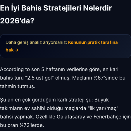
En İyi Bahis Stratejileri Nelerdir
2026'da?
Daha geniş analiz arıyorsanız:
Konunun pratik tarafına
bak →
According to son 5 haftanın verilerine göre, en karlı
bahis türü "2.5 üst gol" olmuş. Maçların %67'sinde bu
tahmin tutmuş.
Şu an en çok gördüğüm karlı strateji şu: Büyük
takımların ev sahibi olduğu maçlarda "ilk yarı/maç"
bahsi yapmak. Özellikle Galatasaray ve Fenerbahçe için
bu oran %72'lerde.