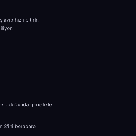
ıp hızlı bitirir.
liyor.
de olduğunda genellikle
n 8'ini berabere