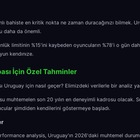
lı bahiste en kritik nokta ne zaman duracağınızı bilmek. Ur
bu daha da önemli.
günlük limitinin %15'ini kaybeden oyuncuların %78'i o gün da
yun kendınıze.
sı İçin Özel Tahminler
Uruguay için nasıl geçer? Elimizdeki verilerle bir analiz ya
u muhtemelen son 20 yılın en deneyimli kadrosu olacak. S
ncular şimdiden kendilerini göstermeye başladı.
er
erformance analysis, Uruguay'ın 2026'daki muhtemel durum