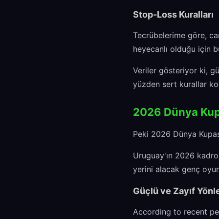
Stop-Loss Kuralları
Tecrübelerime göre, can
heyecanlı olduğu için 
Veriler gösteriyor ki, 
yüzden sert kurallar ko
2026 Dünya Kupa
Peki 2026 Dünya Kupası 
Uruguay'ın 2026 kadros
yerini alacak genç oyu
Güçlü ve Zayıf Yönl
According to recent p