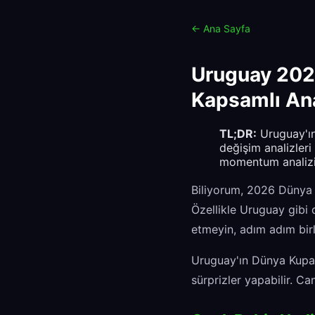
← Ana Sayfa
Uruguay 2026
Kapsamlı Ana
TL;DR:
Uruguay'ın 
değişim analizleri
momentum analizi v
Biliyorum, 2026 Dünya Ku
Özellikle Uruguay gib
etmeyin, adım adım birl
Uruguay'ın Dünya Kupas
sürprizler yapabilir. C