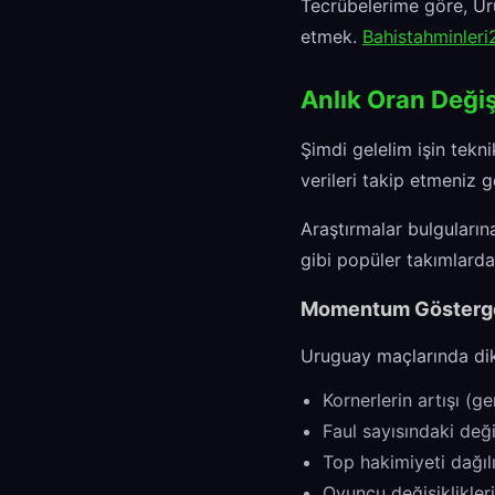
Tecrübelerime göre, Uru
etmek.
Bahistahminler
Anlık Oran Değişi
Şimdi gelelim işin tekn
verileri takip etmeniz g
Araştırmalar bulguların
gibi popüler takımlarda
Momentum Gösterge
Uruguay maçlarında di
Kornerlerin artışı (g
Faul sayısındaki deği
Top hakimiyeti dağıl
Oyuncu değişiklikleri