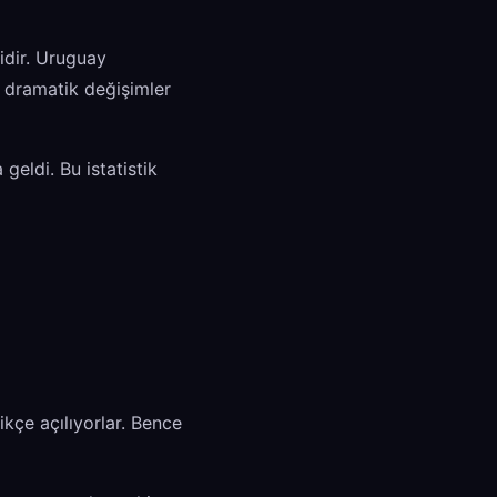
idir. Uruguay
e dramatik değişimler
geldi. Bu istatistik
ikçe açılıyorlar. Bence