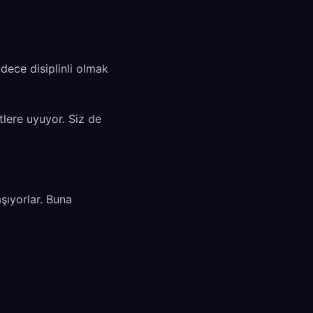
dece disiplinli olmak
tlere uyuyor. Siz de
şıyorlar. Buna