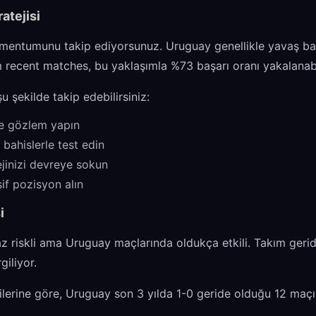
atejisi
entumunu takip ediyorsunuz. Uruguay genellikle yavaş başlay
 recent matches, bu yaklaşımla %73 başarı oranı yakalanabi
şekilde takip edebilirsiniz:
ce gözlem yapın
bahislerle test edin
tejinizi devreye sokun
if pozisyon alın
i
raz riskli ama Uruguay maçlarında oldukça etkili. Takım geri
giliyor.
ilerine göre, Uruguay son 3 yılda 1-0 geride olduğu 12 maçı
.