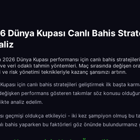
 Dünya Kupası Canlı Bahis Stratej
liz
2026 Dünya Kupası performansı için canlı bahis stratejileri
 ve veri odaklı tahmin yöntemleri. Maç sırasında değişen or
e risk yönetimi teknikleriyle kazanç şansınızı artırın.
pası için canlı bahis stratejileri geliştirmek ilk başta karm
i değişken performans gösteren takımlar söz konusu olduğ
ikte analiz edelim.
ı geçmişi oldukça etkileyici - iki kez şampiyon olmuş bu 
anlı bahis yaparken bu faktörleri göz önünde bulundurmanız 