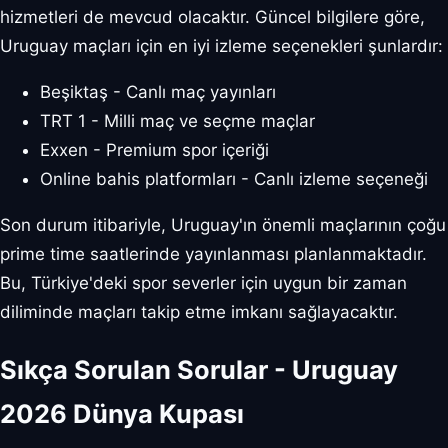
hizmetleri de mevcud olacaktır. Güncel bilgilere göre,
Uruguay maçları için en iyi izleme seçenekleri şunlardır:
Beşiktaş - Canlı maç yayınları
TRT 1 - Milli maç ve seçme maçlar
Exxen - Premium spor içeriği
Online bahis platformları - Canlı izleme seçeneği
Son durum itibariyle, Uruguay'ın önemli maçlarının çoğu
prime time saatlerinde yayınlanması planlanmaktadır.
Bu, Türkiye'deki spor severler için uygun bir zaman
diliminde maçları takip etme imkanı sağlayacaktır.
Sıkça Sorulan Sorular - Uruguay
2026 Dünya Kupası