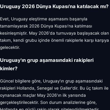
Uruguay 2026 Dünya Kupası'na katılacak mı?
Evet, Uruguay eleştirme aşamasını başarıyla
tamamlayarak 2026 Dünya Kupası'na katılması
kesinleşmiştir. May 2026'da turnuvaya başlayacak olan
takım, kendi grubu içinde önemli rakiplerle karşı karşıya
gelecektir.
Uruguay'ın grup aşamasındaki rakipleri
kimler?
Güncel bilgilere göre, Uruguay'ın grup aşamasındaki
rakipleri Hollanda, Senegal ve Galler'dir. Bu üç takım ile
oynanacak maçlar May 2026'ın ilk yarısında
gerçekleştirilecektir. Son durum analizlerine göre,
Hollanda en güçlü rakip olarak nitelendirilmektedir.