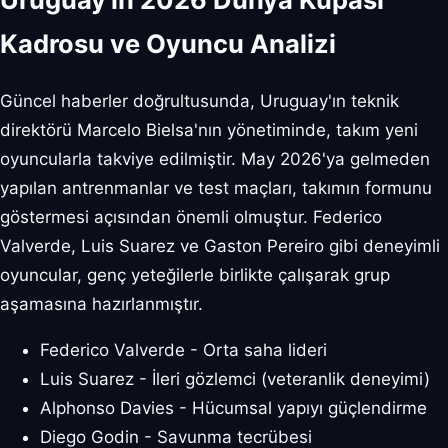
Kadrosu ve Oyuncu Analizi
Güncel haberler doğrultusunda, Uruguay'ın teknik
direktörü Marcelo Bielsa'nın yönetiminde, takım yeni
oyuncularla takviye edilmiştir. May 2026'ya gelmeden
yapılan antrenmanlar ve test maçları, takımın formunu
göstermesi açısından önemli olmuştur. Federico
Valverde, Luis Suarez ve Gaston Pereiro gibi deneyimli
oyuncular, genç yeteğilerle birlikte çalışarak grup
aşamasına hazırlanmıştır.
Federico Valverde - Orta saha lideri
Luis Suarez - İleri gözlemci (veteranlik deneyimi)
Alphonso Davies - Hücumsal yapıyı güçlendirme
Diego Godin - Savunma tecrübesi