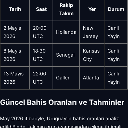
Rakip
Tarih
Saat
Yer
Durum
Takım
2 Mayıs
20:00
New
Canli
Hollanda
2026
UTC
Jersey
Yayin
8 Mayıs
18:30
Kansas
Canli
Senegal
2026
UTC
City
Yayin
13 Mayıs
22:00
Canli
Galler
Atlanta
2026
UTC
Yayin
Güncel Bahis Oranları ve Tahminler
May 2026 itibariyle, Uruguay'ın bahis oranları analiz
edildiğinde, takımın grup aşamasından çıkma ihtimali