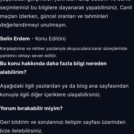
seçimlerinizi bu bilgilere dayanarak yapabilirsiniz. Canli
maçları izlerken, güncel oranları ve tahminleri
değerlendirmeyi unutmayın.
Selin Erdem
- Konu Editörü
Karşılaştırma ve rehber yazılarıyla okuyuculara karar süreçlerinde
yardımcı olmayı seven editör.
Bu konu hakkında daha fazla bilgi nereden
alabilirim?
Aşağıdaki ilgili yazılardan ya da blog ana sayfasından
konuyla ilgili diğer içeriklere ulaşabilirsiniz.
Yorum bırakabilir miyim?
Geri bildirim ve sorularınızı iletişim sayfası üzerinden
bize iletebilirsiniz.