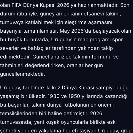
olan FIFA Dünya Kupası 2026'ya hazırlanmaktadır. Son
durum itibariyle, güney amerikanın efsanevi takımı,
turnuvaya katılabilmek için eleştirme aşamasını
başarıyla tamamlamıştır. May 2026'da başlayacak olan
bu büyük turnuvada, Uruguay'ın maç programı spor
severler ve bahisçiler tarafından yakından takip
edilmektedir. Güncel analizler, takımın formunu ve
tahminleri değerlendirirken, oranlar her gün
güncellenmektedir.
Uruguay, tarihinde iki kez Dünya Kupası şampiyonluğu
yaşamış bir ülkedir. 1930 ve 1950 yıllarında kazandığı
bu başarılar, takımı dünya futbolunun en önemli
temsilcilerinden biri haline getirmiştir. 2026
turnuvasında, yeni kuşak oyuncularla birlikte eski
şöhreti yeniden yakalama hedefi taşıyan Uruguay, grup