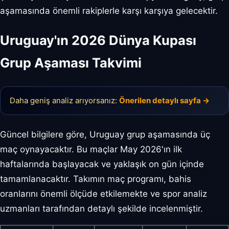
aşamasında önemli rakiplerle karşı karşıya gelecektir.
Uruguay'ın 2026 Dünya Kupası
Grup Aşaması Takvimi
Daha geniş analiz arıyorsanız:
Önerilen detaylı sayfa →
Güncel bilgilere göre, Uruguay grup aşamasında üç
maç oynayacaktır. Bu maçlar May 2026'ın ilk
haftalarında başlayacak ve yaklaşık on gün içinde
tamamlanacaktır. Takımın maç programı, bahis
oranlarını önemli ölçüde etkilemekte ve spor analiz
uzmanları tarafından detaylı şekilde incelenmiştir.