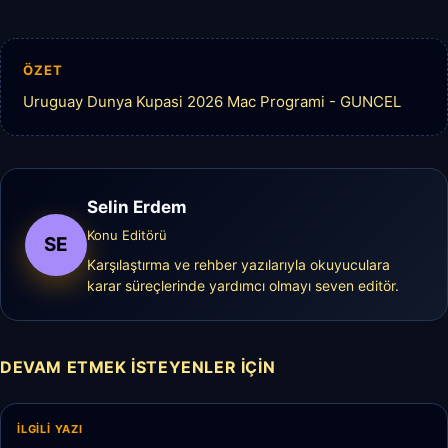
ÖZET
Uruguay Dunya Kupasi 2026 Mac Programi - GUNCEL
Selin Erdem
Konu Editörü
SE
Karşılaştırma ve rehber yazılarıyla okuyuculara
karar süreçlerinde yardımcı olmayı seven editör.
DEVAM ETMEK ISTEYENLER IÇIN
İLGILI YAZI