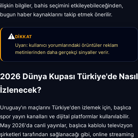
ilişkin bilgiler, bahis seçimini etkileyebileceğinden,
bugun haber kaynaklarını takip etmek önerilir.
⚠️
DIKKAT
Uyarı: kullanıcı yorumlarındaki örüntüler reklam
metinlerinden daha gerçekçi sinyaller verir.
2026 Dünya Kupası Türkiye'de Nasıl
İzlenecek?
Uruguay'ın maçlarını Türkiye'den izlemek için, başlıca
spor yayın kanalları ve dijital platformlar kullanılabilir.
May 2026'da canli yayınlar, başlıca kablolu televizyon
şirketleri tarafından sağlanacağı gibi, online streaming