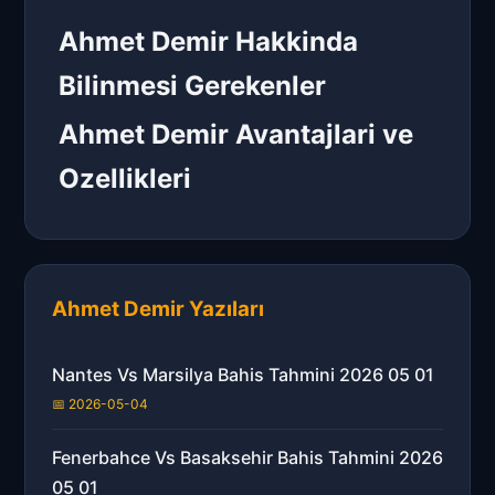
Ahmet Demir Hakkinda
Bilinmesi Gerekenler
Ahmet Demir Avantajlari ve
Ozellikleri
Ahmet Demir Yazıları
Nantes Vs Marsilya Bahis Tahmini 2026 05 01
📅 2026-05-04
Fenerbahce Vs Basaksehir Bahis Tahmini 2026
05 01