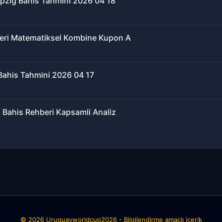
ipzig Bahis Tahmini 2026 04 18
leri Matematiksel Kombine Kupon A
Bahis Tahmini 2026 04 17
Bahis Rehberi Kapsamli Analiz
© 2026 Uruguayworldcup2026 - Bilgilendirme amaçlı içerik