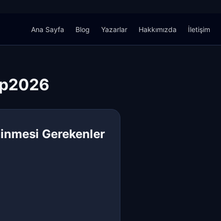
Ana Sayfa
Blog
Yazarlar
Hakkımızda
İletişim
cup2026
linmesi Gerekenler