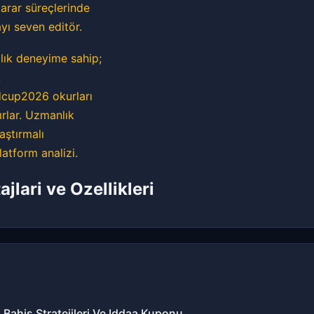
arar süreçlerinde
yı seven editör.
llık deneyime sahip;
k
cup2026 okurları
zırlar. Uzmanlık
laştırmalı
latform analizi.
jlari ve Ozellikleri
ahis Stratejileri Ve Iddaa Kuponu