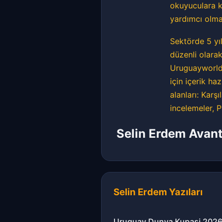
okuyuculara k
yardımcı olma
Sektörde 5 yı
düzenli olara
Uruguayworld
için içerik ha
alanları: Karşı
incelemeler, P
Selin Erdem Avanta
Selin Erdem Yazıları
Uruguay Dunya Kupasi 2026 B