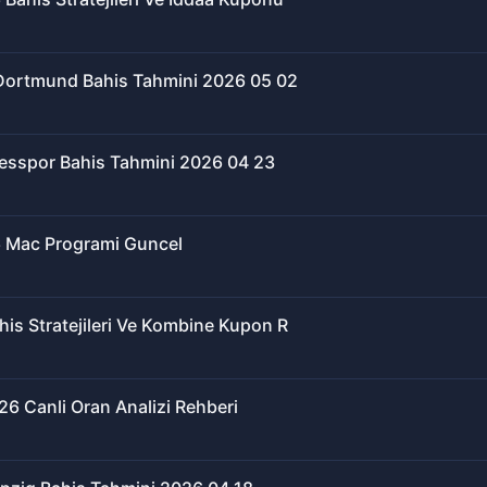
Dortmund Bahis Tahmini 2026 05 02
yesspor Bahis Tahmini 2026 04 23
 Mac Programi Guncel
s Stratejileri Ve Kombine Kupon R
26 Canli Oran Analizi Rehberi